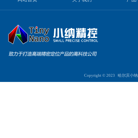
Copyright © 2023 哈尔滨小