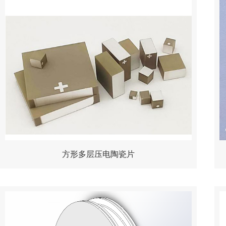
方形多层压电陶瓷片